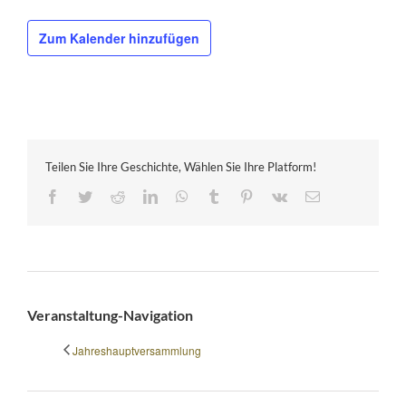
Zum Kalender hinzufügen
Teilen Sie Ihre Geschichte, Wählen Sie Ihre Platform!
Facebook
Twitter
Reddit
LinkedIn
WhatsApp
Tumblr
Pinterest
Vk
E-
Mail
Veranstaltung-Navigation
Jahreshauptversammlung