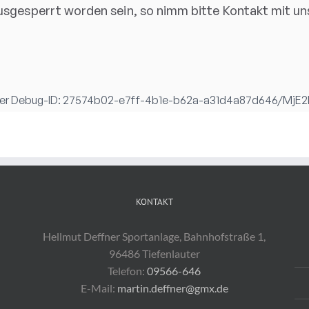
KONTAKT
Hellmut Deffner Sportanlage, Bahnhofstraße 1,
96486 Tiefenlauter
Telefon:
09566-646
E-Mail:
martin.deffner@gmx.de