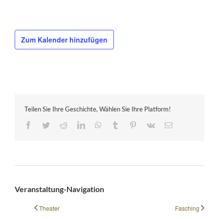
Zum Kalender hinzufügen
Teilen Sie Ihre Geschichte, Wählen Sie Ihre Platform!
Facebook
Twitter
Reddit
LinkedIn
WhatsApp
Tumblr
Pinterest
Vk
E-
Mail
Veranstaltung-Navigation
Theater
Fasching