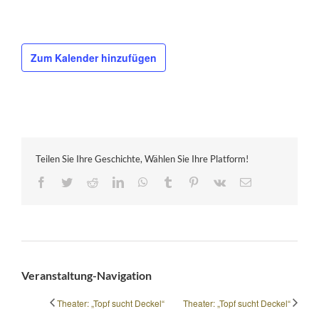
Zum Kalender hinzufügen
Teilen Sie Ihre Geschichte, Wählen Sie Ihre Platform!
Facebook
Twitter
Reddit
LinkedIn
WhatsApp
Tumblr
Pinterest
Vk
E-
Mail
Veranstaltung-Navigation
Theater: „Topf sucht Deckel“
Theater: „Topf sucht Deckel“