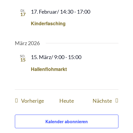
DI.
17. Februar/ 14:30
-
17:00
17
Kinderfasching
März 2026
SO.
15. März/ 9:00
-
15:00
15
Hallenflohmarkt
Veranstaltungen
Veransta
Vorherige
Heute
Nächste
Kalender abonnieren