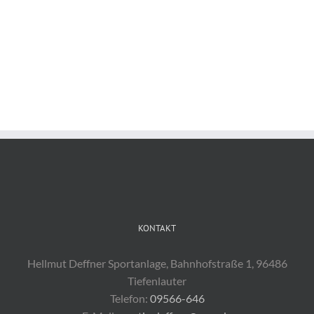
KONTAKT
Hellmut Deffner Sportanlage, Bahnhofstraße 1, 96486
Tiefenlauter
Telefon:
09566-646