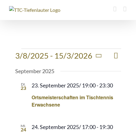
Zum
Inhalt
springen
Veransta
Veranstaltungen
3/8/2025
 - 
15/3/2026
Liste
Suche
Veranstaltu
Ansichte
Datum
Suche
Navigati
September 2025
und
wählen.
Ansichten,
DI.
23. September 2025/ 19:00
-
23:30
23
Navigation
Ortsmeisterschaften im Tischtennis
Erwachsene
MI.
24. September 2025/ 17:00
-
19:30
24